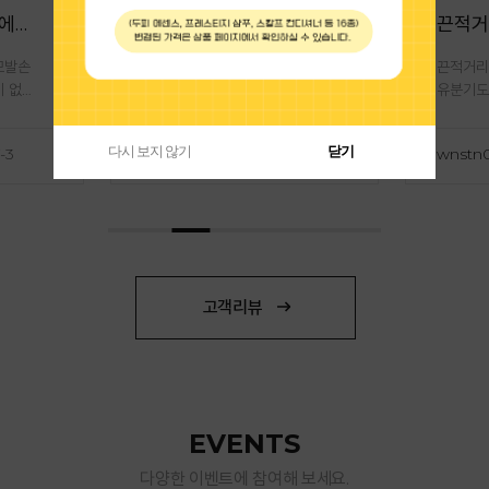
남편의 최애 상품아에요 모발손상이 적어 좋고 투피자극이 없어 좋대요
두피샴푸만 사용하면 가격적인면에서 부담이 되서 모발샴푸를 같이 사용하고 있는데 좋은것 같아요~~
모발손
두피샴푸만 사용하면 가격적인면
끈적거리
이 없어
에서 부담이 되서 모발샴푸를 같
유분기도
이 사용하고 있는데 좋은것 같아
고 있어요
요~~
다시 보지 않기
닫기
-30 16:09:23
wnstn072200
2026-07-27 14:21:36
wnstn
고객리뷰
EVENTS
다양한 이벤트에 참여해 보세요.