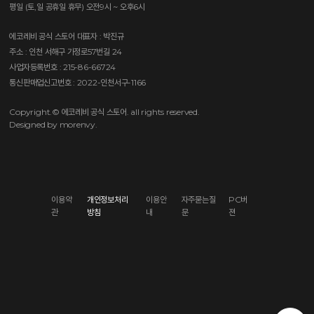
평일 (토,일 공휴일 휴무) 오전9시 ~ 오후6시
에코레비 공식 스토어
대표자 : 박진규
주소 : 인천 서해구 가정로57번길 24
사업자등록번호 : 215-86-66724
통신판매업신고번호 : 2022-인천서구-1166
Copyright.© 에코레비 공식 스토어. all rights reserved.
Designed by morenvy.
이용약
개인정보처리
이용안
자주묻는질
PC버
관
방침
내
문
젼