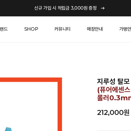
신규 가입 시 적립금 3,000원 증정
랜드
SHOP
커뮤니티
매장안내
가맹
지루성 탈모 
(퓨어에센스 
롤러0.3m
212,000
원