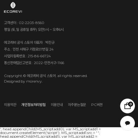
고객센터 : 02-2203-8560
평일 (토,일 공휴일 휴무) 오전9시 ~ 오후6시
에코레비 공식 스토어
대표자 : 박진규
주소 : 인천 서해구 가정로57번길 24
사업자등록번호 : 215-86-66724
통신판매업신고번호 : 2022-인천서구-1166
Copyright.© 에코레비 공식 스토어. all rights reserved.
Designed by morenvy.
0
이용약관
개인정보처리방침
이용안내
자주묻는질문
PC버젼
'; head.appendChild(MS_scriptadd0); var MS_scriptadd1 =
document.createElement('script'); MS_scriptadd1.src = '
';
head.appendChild(MS_scriptadd1); var MS_scriptadd2 =