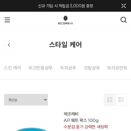
메뉴 토글
신규 가입 시 적립금 3,000원 증정
스타일 케어
스킨 케어
비건인증샴푸
두피샴푸
모발샴푸
트리트먼트
에코레비
AP 웨트 왁스 100g
수분감 윤기 강력한 세팅력